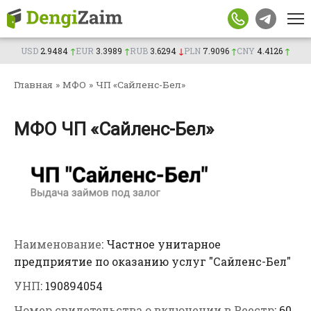
Перейти
Телефон
к
контенту
Сумма, BYN
USD
2.9484
↑
EUR
3.3989
↑
RUB
3.6294
↓
PLN
7.9096
↑
CNY
4.4126
↑
Город
Главная
»
МФО
»
ЧП «Сайленс-Бел»
Возраст
МФО ЧП «Сайленс-Бел»
Подтверждаю согласие на обработку личных
данных
Отправим заявку партнерам. Менеджер
Подать
свяжется с вами в ближайшее время.
заявку
Наименование
: Частное унитарное
предприятие по оказанию услуг "Сайленс-Бел"
УНП
: 190894054
Номер свидетельства о включении в Реестр
: 60