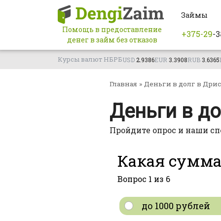
Перейти
Займы
к
контенту
Помощь в предоставление
+375-29
-3
денег в займ без отказов
Курсы валют НБРБ
USD
2.9386
EUR
3.3908
RUB
3.6365
Главная
»
Деньги в долг в Дрис
Деньги в до
Пройдите опрос и наши сп
Какая сумм
Вопрос 1 из 6
до 1000 рублей