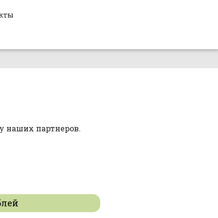
кты
у наших партнеров.
блей