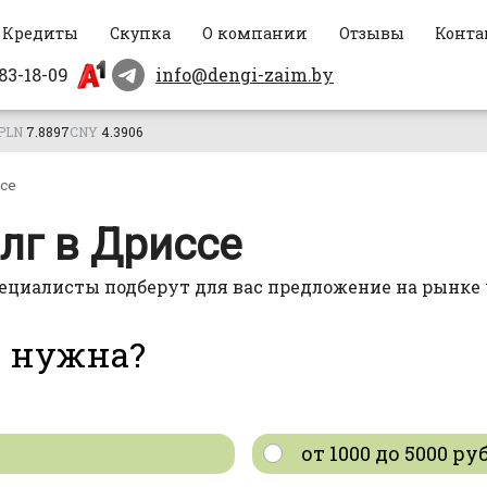
Кредиты
Скупка
О компании
Отзывы
Конта
83-18-09
info@dengi-zaim.by
PLN
7.8897
CNY
4.3906
се
лг в Дриссе
ециалисты подберут для вас предложение на рынке 
а нужна?
от 1000 до 5000 ру