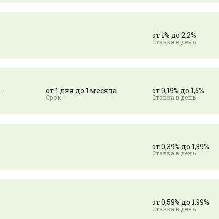
данных
Менеджер свяжется с вами в
данных
Добавить
ближайшее время.
компанию
Получить консультацию
Отправим заявку партнерам. Менеджер
Отправим заявку партнерам. Менеджер
Подать
Отправим заявку партнерам. Менеджер
Подать
от 1% до 2,2%
Подать
свяжется с вами в ближайшее время.
свяжется с вами в ближайшее время.
свяжется с вами в ближайшее время.
заявку
заявку
заявку
.
от 1 дня до 1 месяца
от 0,19% до 1,5%
от 0,39% до 1,89%
от 0,59% до 1,99%