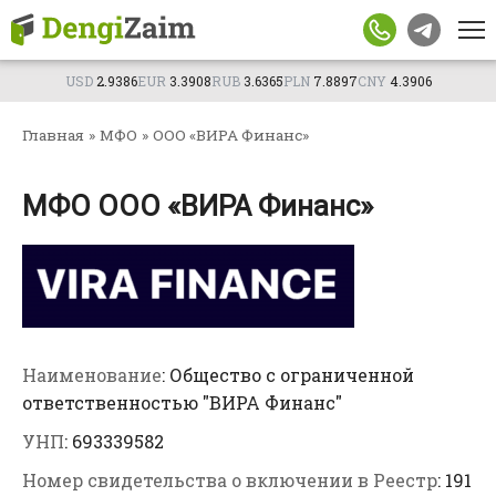
Перейти
Телефон
к
контенту
Сумма, BYN
USD
2.9386
EUR
3.3908
RUB
3.6365
PLN
7.8897
CNY
4.3906
Город
Главная
»
МФО
»
ООО «ВИРА Финанс»
Возраст
МФО ООО «ВИРА Финанс»
Подтверждаю согласие на обработку личных
данных
Отправим заявку партнерам. Менеджер
Подать
свяжется с вами в ближайшее время.
заявку
Наименование
: Общество с ограниченной
ответственностью "ВИРА Финанс"
УНП
: 693339582
Номер свидетельства о включении в Реестр
: 191