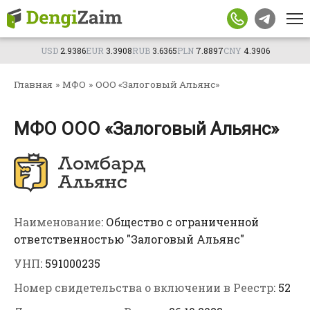
Перейти
Телефон
к
контенту
Сумма, BYN
USD
2.9386
EUR
3.3908
RUB
3.6365
PLN
7.8897
CNY
4.3906
Город
Главная
»
МФО
»
ООО «Залоговый Альянс»
Возраст
МФО ООО «Залоговый Альянс»
Подтверждаю согласие на обработку личных
данных
Отправим заявку партнерам. Менеджер
Подать
свяжется с вами в ближайшее время.
Наименование
: Общество с ограниченной
заявку
ответственностью "Залоговый Альянс"
УНП
: 591000235
Номер свидетельства о включении в Реестр
: 52