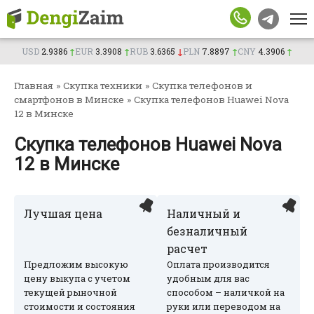
Перейти
Телефон
к
контенту
Сумма, BYN
USD
2.9386
↑
EUR
3.3908
↑
RUB
3.6365
↓
PLN
7.8897
↑
CNY
4.3906
↑
Город
Главная
»
Скупка техники
»
Скупка телефонов и
смартфонов в Минске
»
Скупка телефонов Huawei Nova
12 в Минске
Возраст
Скупка телефонов Huawei Nova
Подтверждаю согласие на обработку личных
12 в Минске
данных
Отправим заявку партнерам. Менеджер
Лучшая цена
Наличный и
Подать
свяжется с вами в ближайшее время.
заявку
безналичный
расчет
Предложим высокую
Оплата производится
цену выкупа с учетом
удобным для вас
текущей рыночной
способом – наличкой на
стоимости и состояния
руки или переводом на