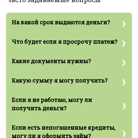
На какой срок выдаются деньги?
Деньги наши партнеры выдают на 1-100 месяцев.
Что будет если я просрочу платеж?
Взыскание по образовавшейся задолженности
Какие документы нужны?
производится в порядке, установленном
гражданско-правовым законодательствам.
Невыплата задолженности влечет за собой
Нужен только паспорт. Справка о доходах или
Какую сумму я могу получить?
снижение кредитного рейтинга и ухудшение
другие документы не требуются.
кредитной истории.
Наши партнеры предоставляют суммы от 500 до
Если я не работаю, могу ли
150000 BYN.
получить деньги?
Наши партнеры предоставляют деньги лицам,
Если есть непогашенные кредиты,
достигшим 18ти лет, которые не работают или
работаю неофициально.
могу ли я оформить займ?