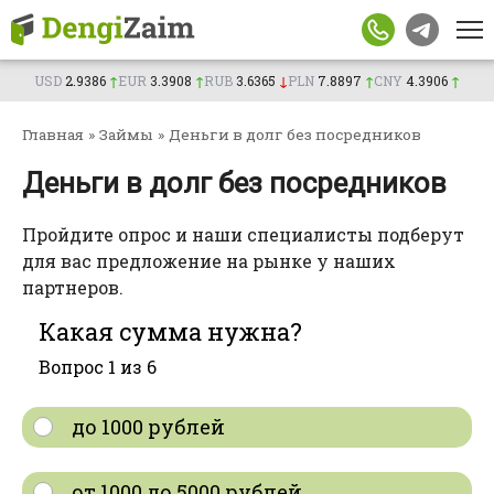
Перейти
фамилия
Телефон
Имя
Телефон
к
Телефон
контенту
Сумма, BYN
Телефон
Сумма, BYN
USD
2.9386
↑
EUR
3.3908
↑
RUB
3.6365
↓
PLN
7.8897
↑
CNY
4.3906
↑
Сумма, BYN
Город
Главная
»
Займы
»
Деньги в долг без посредников
Город
Менеджер свяжется с вами в
Добавить
ближайшее время.
Город
Деньги в долг без посредников
компанию
Возраст
Ежемесячны
й доход
Получить консультацию
Подтверждаю согласие на обработку личных
Пройдите опрос и наши специалисты подберут
Подтверждаю согласие на обработку личных
данных
для вас предложение на рынке у наших
Подтверждаю согласие на обработку личных
данных
партнеров.
данных
Отправим заявку партнерам. Менеджер
Какая сумма нужна?
Подать
Отправим заявку партнерам. Менеджер
Подать
свяжется с вами в ближайшее время.
свяжется с вами в ближайшее время.
Отправим заявку партнерам. Менеджер
заявку
Подать
заявку
Вопрос 1 из 6
свяжется с вами в ближайшее время.
заявку
до 1000 рублей
от 1000 до 5000 рублей