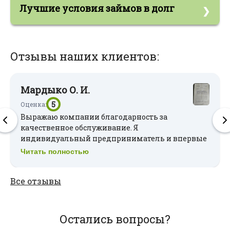
Лучшие условия займов в долг
наличии непогашенных или просроченных
кредитах.
🟢 Максимальная сумма займа:
150 000 руб
🟢 Минимальная сумма займа:
500 руб.
Отзывы наших клиентов:
🟢 Срок займа:
от 1 до 100 месяцев
🟢 Возраст получения займа:
с 18 лет
Мардыко О. И.
5
Оценка:
Выражаю компании благодарность за
качественное обслуживание. Я
индивидуальный предприниматель и впервые
обратился за деньгами для себя. Сейчас беру
Читать полностью
деньги для бизнеса. Надеюсь на долгосрочное
сотрудничество.
Все отзывы
Остались вопросы?