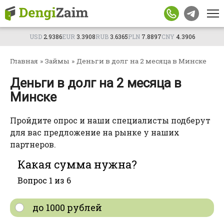
Перейти
фамилия
Телефон
Имя
Телефон
к
Телефон
контенту
Сумма, BYN
Телефон
Сумма, BYN
USD
2.9386
EUR
3.3908
RUB
3.6365
PLN
7.8897
CNY
4.3906
Сумма, BYN
Город
Главная
»
Займы
»
Деньги в долг на 2 месяца в Минске
Город
Менеджер свяжется с вами в
Добавить
ближайшее время.
Город
Деньги в долг на 2 месяца в
компанию
Возраст
Ежемесячны
Минске
й доход
Получить консультацию
Подтверждаю согласие на обработку личных
Подтверждаю согласие на обработку личных
данных
Подтверждаю согласие на обработку личных
Пройдите опрос и наши специалисты подберут
данных
данных
для вас предложение на рынке у наших
партнеров.
Отправим заявку партнерам. Менеджер
Подать
Отправим заявку партнерам. Менеджер
Подать
свяжется с вами в ближайшее время.
свяжется с вами в ближайшее время.
Отправим заявку партнерам. Менеджер
заявку
Какая сумма нужна?
Подать
заявку
свяжется с вами в ближайшее время.
заявку
Вопрос 1 из 6
до 1000 рублей