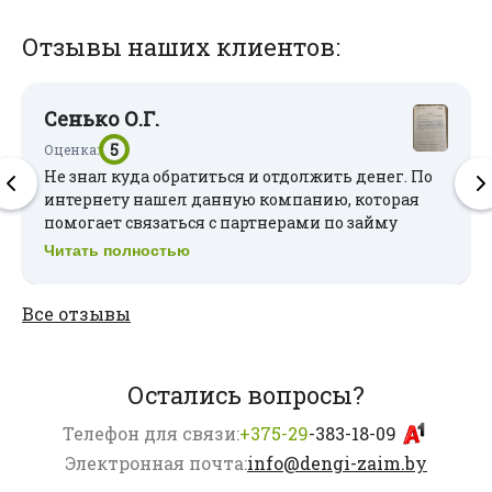
🟢 Минимальная сумма займа:
500 руб.
Отзывы наших клиентов:
🟢 Срок займа:
от 1 до 100 месяцев
🟢 Возраст получения займа:
с 18 лет
Сенько О.Г.
5
Оценка:
Не знал куда обратиться и отдолжить денег. По
интернету нашел данную компанию, которая
помогает связаться с партнерами по займу
денег. Понравилось, что есть разные пути
Читать полностью
решения, сроки и процентные ставки. Мне
предложили подходящий вариант в течение
Все отзывы
часа. Смог оформить займ. Нужен был только
паспорт. Большое спасибо за помощь
Остались вопросы?
Телефон для связи:
+375-29
-383-18-09
Электронная почта:
info@dengi-zaim.by